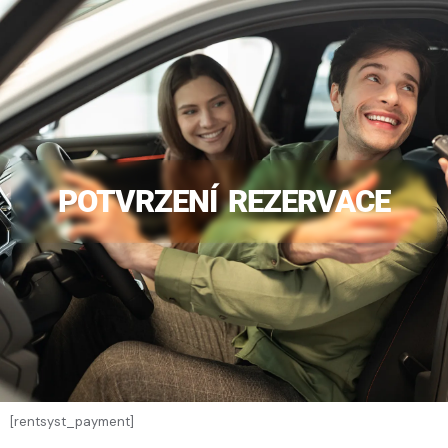
POTVRZENÍ REZERVACE
[rentsyst_payment]