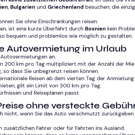
ien
,
Bulgarien
und
Griechenland
besuchen; die einzig
nnen Sie ohne Einschränkungen reisen.
n, ist eine kurze Überfahrt durch
Bosnien
kein Proble
e so bequem und problemlos wie möglich zu gestalten.
die Autovermietung im Urlaub
ge Autovermietungen an.
von 200 km pro Tag multipliziert mit der Anzahl der Mie
g
, so dass Sie unbegrenzt reisen können.
ternationale Reisen ab dem vierten Tag der Anmietung
ieten, gilt ein Limit von 300 km pro Tag.
ürfnissen und Reiseplänen passt.
 Preise ohne versteckte Gebüh
ch nicht, wenn Sie das Auto verschmutzt zurückgeben 
 zusätzlichen Fahrer oder für Fahrten ins Ausland.