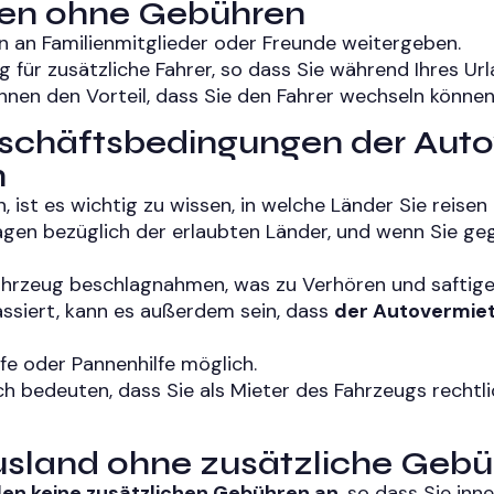
ren ohne Gebühren
n an Familienmitglieder oder Freunde weitergeben.
für zusätzliche Fahrer, so dass Sie während Ihres Urla
hnen den Vorteil, dass Sie den Fahrer wechseln können
 Geschäftsbedingungen der Aut
n
, ist es wichtig zu wissen, in welche Länder Sie reisen
agen bezüglich der erlaubten Länder, und wenn Sie ge
r Fahrzeug beschlagnahmen, was zu Verhören und saftig
ssiert, kann es außerdem sein, dass
der Autovermie
lfe oder Pannenhilfe möglich.
h bedeuten, dass Sie als Mieter des Fahrzeugs recht
 Ausland ohne zusätzliche Geb
llen keine zusätzlichen Gebühren an
, so dass Sie inn