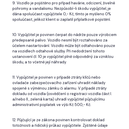
9. Vozidlo je pojištěno pro případ havárie, odcizení, živelné
pohromy a vandalismu. Nezpůsobí-li škodu vypůjčitel, je
dána spoluúčast vypůjčitele 0,- Kč, tímto je myšleno 0%
spoluúčast, jelikož klient si zaplatil příplatkové pojistění.
10. Vypůjčitel je povinen čerpat do nádrže pouze výrobcem
předepsané palivo. Vozidlo nesmí být roztahováno za
účelem nastartování. Vozidlo může být odtahováno pouze
na vozidlech odtahové služby. Při nedodržení tohoto
ustanovení čl. 10 je vypůjčitel plně odpovědný za vzniklou
škodu, a to včetně její náhrady.
11. Vypůjčitel je povinen v případě ztráty klíčů nebo
ovladače zabezpečovacího zařízení uhradit náklady
spojené s výměnou zámku či alarmu. V případě ztráty
dokladu od vozidla (osvědčení o registraci vozidla část I.
a/nebo II., zelená karta) uhradí vypůjčitel půjčujícímu
administrativní poplatek ve výši Kč 500,- Kč.
12. Půjčující je ze zákona povinen kontrolovat doklad
totožnosti a řidičský průkaz vypůjčitele. Zjištěné údaje