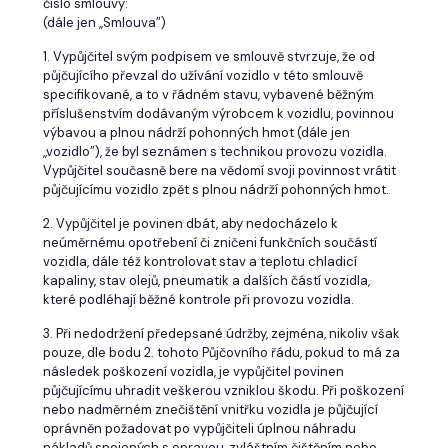
číslo smlouvy:
(dále jen ,,Smlouva”)
1. Vypůjčitel svým podpisem ve smlouvě stvrzuje, že od
půjčujícího převzal do užívání vozidlo v této smlouvě
specifikované, a to v řádném stavu, vybavené běžným
příslušenstvím dodávaným výrobcem k vozidlu, povinnou
výbavou a plnou nádrží pohonných hmot (dále jen
,,vozidlo”), že byl seznámen s technikou provozu vozidla.
Vypůjčitel současně bere na vědomí svoji povinnost vrátit
půjčujícímu vozidlo zpět s plnou nádrží pohonných hmot.
2. Vypůjčitel je povinen dbát, aby nedocházelo k
neúměrnému opotřebení či zničeni funkčních součástí
vozidla, dále též kontrolovat stav a teplotu chladicí
kapaliny, stav olejů, pneumatik a dalších částí vozidla,
které podléhají běžné kontrole při provozu vozidla.
3. Při nedodržení předepsané údržby, zejména, nikoliv však
pouze, dle bodu 2. tohoto Půjčovního řádu, pokud to má za
následek poškození vozidla, je vypůjčitel povinen
půjčujícímu uhradit veškerou vzniklou škodu. Při poškození
nebo nadměrném znečištění vnitřku vozidla je půjčující
oprávněn požadovat po vypůjčiteli úplnou náhradu
nákladů spojených s opravou, zvláštním čištěním nebo