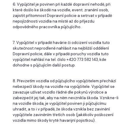
6. Vypůjčitel je povinen při každé dopravní nehodě, při
které došlo ke škodě na vozidle, event. zranění osob,
zajistit přítomnost Dopravní policie a setrvat v případě
nepojízdnosti vozidla na místě až do příjezdu
odpovědného pracovníka půjčujícího.
7. Vypůjčitel v případě havárie či odcizení vozidla tuto
skutečnost neprodleně nahlásit na nejbližší oddělení
Dopravní policie, dále v případě poruchy vozidla tuto
vypůjčitel nahlásí na tel. číslo +420 773 582 143, kde
dohodne s půjčujícím další postup.
8. Převzetím vozidla od půjčujícího vypůjčitelem přechází
nebezpečí škody na vozidle na vypůjčitele. Vypůjčitel se
zavazuje užívat vozidlo řádně dle pokynů výrobce a
zabezpečit jej tak, aby na něm nevznikla škoda. Vznikne-li
na vozidle škoda, je vypůjčitel povinen ji půjčujícímu
uhradit, a to i v případě, že škoda vznikla bez zavinění
vypůjčitele zaviněním třetích osob (jakékoliv poškození
vozidla mimo škody kryté havarijní pojistkou).