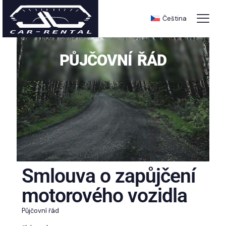
PŮJČOVNÍ ŘÁD
Čeština
PŮJČOVNÍ ŘÁD
Smlouva o zapůjčení
motorového vozidla
Půjčovní řád