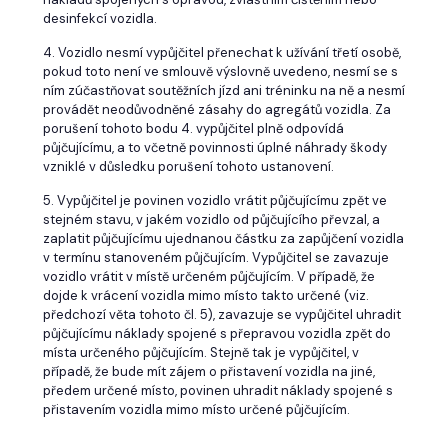
desinfekcí vozidla.
4. Vozidlo nesmí vypůjčitel přenechat k užívání třetí osobě,
pokud toto není ve smlouvě výslovně uvedeno, nesmí se s
ním zúčastňovat soutěžních jízd ani tréninku na ně a nesmí
provádět neodůvodněné zásahy do agregátů vozidla. Za
porušení tohoto bodu 4. vypůjčitel plně odpovídá
půjčujícímu, a to včetně povinnosti úplné náhrady škody
vzniklé v důsledku porušení tohoto ustanovení.
5. Vypůjčitel je povinen vozidlo vrátit půjčujícímu zpět ve
stejném stavu, v jakém vozidlo od půjčujícího převzal, a
zaplatit půjčujícímu ujednanou částku za zapůjčení vozidla
v termínu stanoveném půjčujícím. Vypůjčitel se zavazuje
vozidlo vrátit v místě určeném půjčujícím. V případě, že
dojde k vrácení vozidla mimo místo takto určené (viz.
předchozí věta tohoto čl. 5), zavazuje se vypůjčitel uhradit
půjčujícímu náklady spojené s přepravou vozidla zpět do
místa určeného půjčujícím. Stejně tak je vypůjčitel, v
případě, že bude mít zájem o přistavení vozidla na jiné,
předem určené místo, povinen uhradit náklady spojené s
přistavením vozidla mimo místo určené půjčujícím.