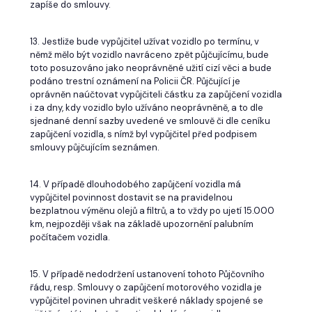
zapíše do smlouvy.
13. Jestliže bude vypůjčitel užívat vozidlo po termínu, v
němž mělo být vozidlo navráceno zpět půjčujícímu, bude
toto posuzováno jako neoprávněné užití cizí věci a bude
podáno trestní oznámení na Policii ČR. Půjčující je
oprávněn naúčtovat vypůjčiteli částku za zapůjčení vozidla
i za dny, kdy vozidlo bylo užíváno neoprávněně, a to dle
sjednané denní sazby uvedené ve smlouvě či dle ceníku
zapůjčení vozidla, s nímž byl vypůjčitel před podpisem
smlouvy půjčujícím seznámen.
14. V případě dlouhodobého zapůjčení vozidla má
vypůjčitel povinnost dostavit se na pravidelnou
bezplatnou výměnu olejů a filtrů, a to vždy po ujetí 15.000
km, nejpozději však na základě upozornění palubním
počítačem vozidla.
15. V případě nedodržení ustanovení tohoto Půjčovního
řádu, resp. Smlouvy o zapůjčení motorového vozidla je
vypůjčitel povinen uhradit veškeré náklady spojené se