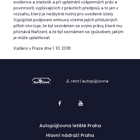
evidence a statistik a při uplatnění vzájemných práv a
povinností, vyplývajících z právních předpisů, a to jen v
rozsahu, který je nezbytně nutný pro uvedené účely.
Vypůjčitel podpisem smlouvy včetně jejích příslušných
příloh stvrzuje, že byl seznámen se svými právy, které mu
přiznává Nařízení, a že byl seznámen se způsobem, jakým
je může uplatňovat.
Vydáno v Praze dne 1. 10. 2018
JL rent | autopůjčovna
Autopůjčovna letiště Praha
Hlavní nádraží Praha