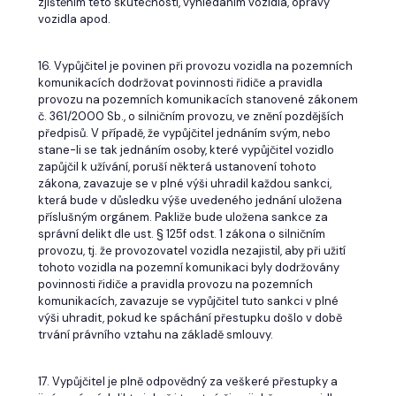
zjištěním této skutečnosti, vyhledáním vozidla, opravy
vozidla apod.
16. Vypůjčitel je povinen při provozu vozidla na pozemních
komunikacích dodržovat povinnosti řidiče a pravidla
provozu na pozemních komunikacích stanovené zákonem
č. 361/2000 Sb., o silničním provozu, ve znění pozdějších
předpisů. V případě, že vypůjčitel jednáním svým, nebo
stane-li se tak jednáním osoby, které vypůjčitel vozidlo
zapůjčil k užívání, poruší některá ustanovení tohoto
zákona, zavazuje se v plné výši uhradil každou sankci,
která bude v důsledku výše uvedeného jednání uložena
příslušným orgánem. Pakliže bude uložena sankce za
správní delikt dle ust. § 125f odst. 1 zákona o silničním
provozu, tj. že provozovatel vozidla nezajistil, aby při užití
tohoto vozidla na pozemní komunikaci byly dodržovány
povinnosti řidiče a pravidla provozu na pozemních
komunikacích, zavazuje se vypůjčitel tuto sankci v plné
výši uhradit, pokud ke spáchání přestupku došlo v době
trvání právního vztahu na základě smlouvy.
17. Vypůjčitel je plně odpovědný za veškeré přestupky a