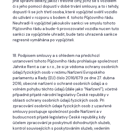
jiné správní delikty, jakož i trestné činy, jichž se s vozidlem
či s jeho pomocí dopustí v době trvání smlouvy, a to i tehdy,
dopustí-li se jich třetí osoba, které vypůjčitel svěřil vozidlo
do užívání v rozporu s bodem 4. tohoto Půjčovního řádu.
Neuhradí-li vypůjčitel jakoukoliv sankci ve smyslu tohoto
Půjčovního řádu a bude-li provozovatel vozidla nucen tuto
sankci za vypůjčitele uhradit, bude tato uhrazená sankce
regresně vymáhána po vypůjčiteli.
18. Podpisem smlouvy a s ohledem na předchozí
ustanovení tohoto Půjčovního řádu prohlašuje společnost
Jähnke Rent a car s.r.o., že si je vědoma ochrany osobních
údajů fyzických osob v režimu Nařízení Evropského
parlamentu a Rady (EU) číslo 2016/679 ze dne 27. dubna
2016, obecné nařízení o ochraně osobních údajů a o
volném pohybu těchto údajů (dále jako “Nařízení”), včetně
případně přijaté národní legislativy České republiky v
oblasti ochrany osobních údajů fyzických osob. Při
zpracování osobních údaje fyzických osob z uzavřené
smlouvy postupuje společnost podle Nařízení a v
budoucnosti přijaté legislativy České republiky, kdy
účelem zpracování je poskytnutí dohodnutých služeb,
kontrol souvisejících s poskytováním služeb, vedením