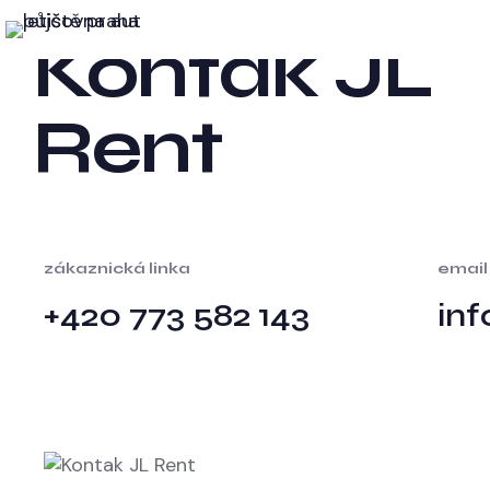
Au
Kontak JL
Rent
zákaznická linka
email
+420 773 582 143
inf