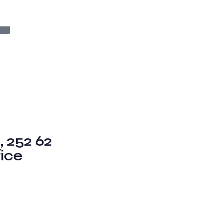
Čeština
FAQ
O Nás
Kontakt
, 252 62
ice