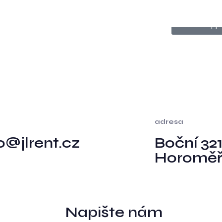
topůjčovna
Nabídka vozů
Jak objednat
WhatsApp
adresa
o@jlrent.cz
Boční 321
Horoměř
Napište nám