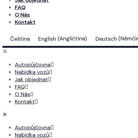
Jak objednat
FAQ
O Nás
Kontakt
Čeština
English
(
Angličtina
)
Deutsch
(
Němči
✕
Autopůjčovna
Nabídka vozů
Jak objednat
FAQ
O Nás
Kontakt
✕
Autopůjčovna
Nabídka vozů