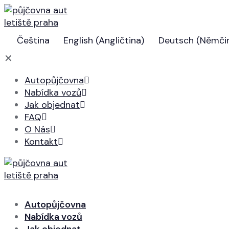
Čeština
English
(
Angličtina
)
Deutsch
(
Němči
✕
Autopůjčovna
Nabídka vozů
Jak objednat
FAQ
O Nás
Kontakt
Autopůjčovna
Nabídka vozů