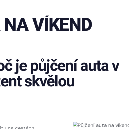
topůjčovna
Nabídka vozů
Jak objednat
 NA VÍKEND
č je půjčení auta v
ent skvělou
itu na cestách,