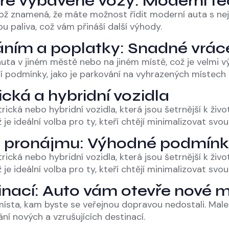
obře vybavené vozy: Moderní 
což znamená, že máte možnost řídit moderní auta s ne
bu paliva, což vám přináší další výhody.
váním a poplatky: Snadné vrác
ta v jiném městě nebo na jiném místě, což je velmi vý
 podmínky, jako je parkování na vyhrazených místech
ická a hybridní vozidla
cká nebo hybridní vozidla, která jsou šetrnější k živo
e ideální volba pro ty, kteří chtějí minimalizovat svou
o pronájmu: Výhodné podmín
cká nebo hybridní vozidla, která jsou šetrnější k živo
e ideální volba pro ty, kteří chtějí minimalizovat svou
inací: Auto vám otevře nové 
a, kam byste se veřejnou dopravou nedostali. Malebn
 nových a vzrušujících destinací.