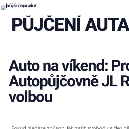
Au
PŮJČENÍ AUTA
Auto na víkend: Pro
Autopůjčovně JL R
volbou
Pokud hledáte způsob, jak zažít svobodu a flexibil