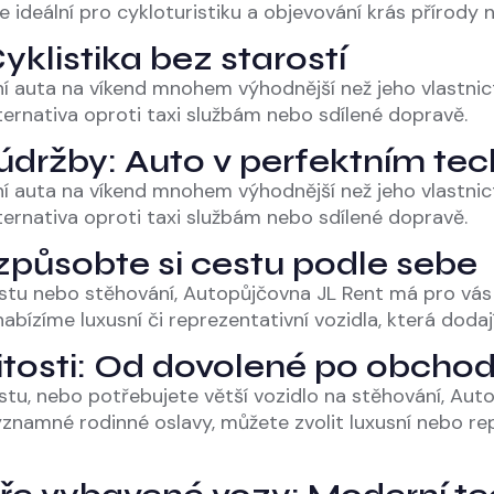
e ideální pro cykloturistiku a objevování krás přírody 
yklistika bez starostí
ení auta na víkend mnohem výhodnější než jeho vlastnict
alternativa oproti taxi službám nebo sdílené dopravě.
 údržby: Auto v perfektním te
ení auta na víkend mnohem výhodnější než jeho vlastnict
alternativa oproti taxi službám nebo sdílené dopravě.
řizpůsobte si cestu podle sebe
tu nebo stěhování, Autopůjčovna JL Rent má pro vás vž
bízíme luxusní či reprezentativní vozidla, která dodaj
žitosti: Od dovolené po obchod
stu, nebo potřebujete větší vozidlo na stěhování, Aut
 významné rodinné oslavy, můžete zvolit luxusní nebo re