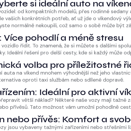
yberte si ideální auto na víken
ozidel: od kompaktních modelů, přes rodinné sedany a
le vašich konkrétních potřeb, ať už jde o víkendový v
byste normálně nekoupili, což samo o sobě může být zá
 Více pohodlí a méně stresu
vozidlo řídit. To znamená, že si můžete s dalšími spo
ky. Ideální řešení pro delší cesty, kde si každý může od
cká volba pro příležitostné ři
ení auta na víkend mnohem výhodnější než jeho vlastnict
alternativa oproti taxi službám nebo sdílené dopravě.
řízením: Ideální pro aktivní v
epravit větší náklad? Některé naše vozy mají tažné za
bo přívěsů. Tato možnost vám umožní pohodlně cestova
n nebo přívěs: Komfort a svo
ozy jsou vybaveny tažnými zařízeními nebo střešními l