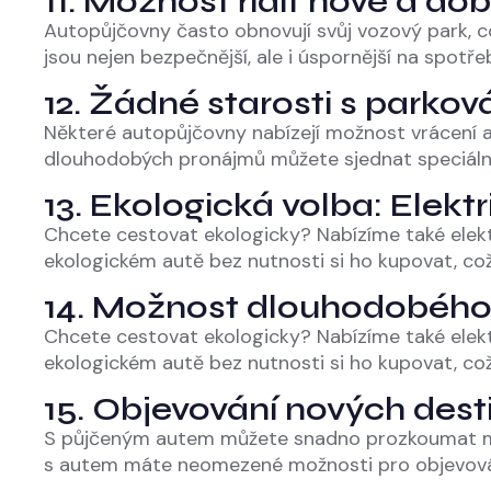
11. Možnost řídit nové a d
Autopůjčovny často obnovují svůj vozový park, 
jsou nejen bezpečnější, ale i úspornější na spotře
12. Žádné starosti s parko
Některé autopůjčovny nabízejí možnost vrácení au
dlouhodobých pronájmů můžete sjednat speciální
13. Ekologická volba: Elektr
Chcete cestovat ekologicky? Nabízíme také elektri
ekologickém autě bez nutnosti si ho kupovat, což j
14. Možnost dlouhodobéh
Chcete cestovat ekologicky? Nabízíme také elektri
ekologickém autě bez nutnosti si ho kupovat, což j
15. Objevování nových dest
S půjčeným autem můžete snadno prozkoumat míst
s autem máte neomezené možnosti pro objevování