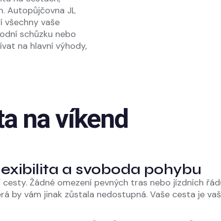
ím. Autopůjčovna JL
ní všechny vaše
chodní schůzku nebo
at na hlavní výhody,
ta na víkend
Flexibilita a svoboda pohybu
cesty. Žádné omezení pevných tras nebo jízdních řád
erá by vám jinak zůstala nedostupná. Vaše cesta je v