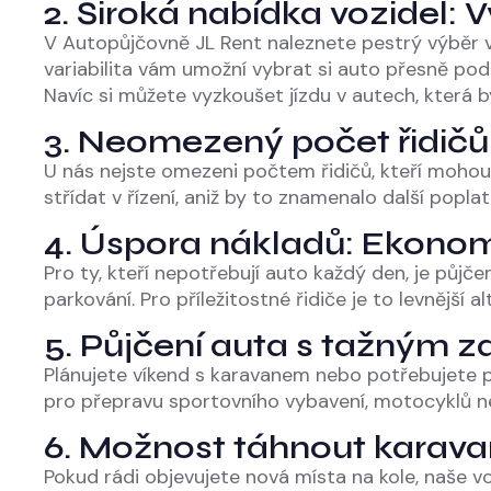
2. Široká nabídka vozidel: V
V Autopůjčovně JL Rent naleznete pestrý výběr v
variabilita vám umožní vybrat si auto přesně pod
Navíc si můžete vyzkoušet jízdu v autech, která 
3. Neomezený počet řidičů:
U nás nejste omezeni počtem řidičů, kteří mohou 
střídat v řízení, aniž by to znamenalo další poplat
4. Úspora nákladů: Ekonomi
Pro ty, kteří nepotřebují auto každý den, je půjč
parkování. Pro příležitostné řidiče je to levnější 
5. Půjčení auta s tažným za
Plánujete víkend s karavanem nebo potřebujete př
pro přepravu sportovního vybavení, motocyklů ne
6. Možnost táhnout karava
Pokud rádi objevujete nová místa na kole, naše v