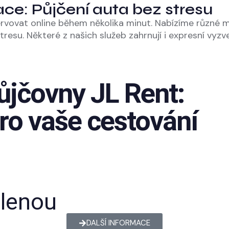
ace: Půjčení auta bez stresu
vovat online během několika minut. Nabízíme různé mož
esu. Některé z našich služeb zahrnují i expresní vyzv
ůjčovny JL Rent:
ro vaše cestování
olenou
DALŠÍ INFORMACE