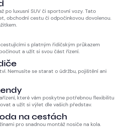
d
ž po luxusní SUV či sportovní vozy. Tato
ýlet, obchodní cestu či odpočinkovou dovolenou.
žitkem.
lucestujícími s platným řidičským průkazem
počinout a užít si svou část řízení.
diče
ví. Nemusíte se starat o údržbu, pojištění ani
íkendy
řízení, které vám poskytne potřebnou flexibilitu
t a užít si výlet dle vašich představ.
boda na cestách
ižinami pro snadnou montáž nosiče na kola.